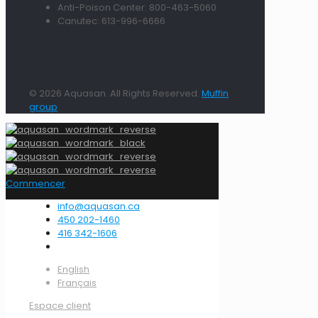
Anti-Poison Center: 800-463-5060
Canutec: 613-996-6666
© 2026 Aquasan. All Rights Reserved.
Muffin
group
Commencer
info@aquasan.ca
450 202-1460
416 342-1606
English
Français
Espace client